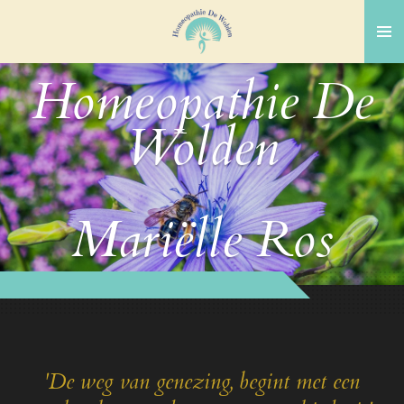
Ga
direct
naar
Homeopathie De
de
hoofdinhoud
Wolden
Mariëlle Ros
'De weg van genezing, begint met een