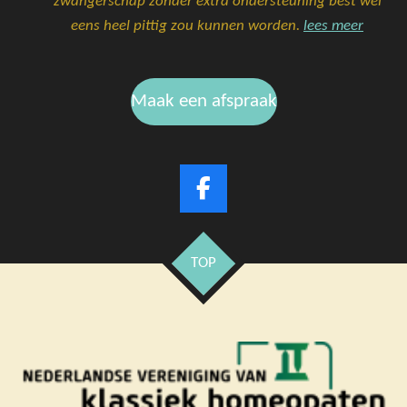
zwangerschap zonder extra ondersteuning best wel
eens heel pittig zou kunnen worden.
lees meer
Maak een afspraak
F
a
c
e
TOP
b
o
o
k