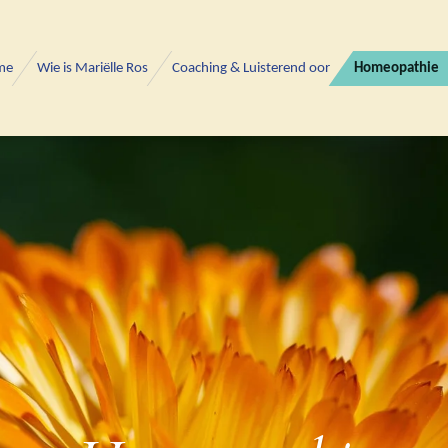
me
Wie is Mariëlle Ros
Coaching & Luisterend oor
Homeopathie